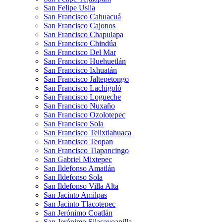
San Felipe Usila
San Francisco Cahuacuá
San Francisco Cajonos
San Francisco Chapulapa
San Francisco Chindúa
San Francisco Del Mar
San Francisco Huehuetlán
San Francisco Ixhuatán
San Francisco Jaltepetongo
San Francisco Lachigoló
San Francisco Logueche
San Francisco Nuxaño
San Francisco Ozolotepec
San Francisco Sola
San Francisco Telixtlahuaca
San Francisco Teopan
San Francisco Tlapancingo
San Gabriel Mixtepec
San Ildefonso Amatlán
San Ildefonso Sola
San Ildefonso Villa Alta
San Jacinto Amilpas
San Jacinto Tlacotepec
San Jerónimo Coatlán
San Jerónimo Silacayoapilla