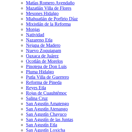
Matías Romero Avendaño
Mazatlán Villa de Flores
Mesones Hidalgo
Miahuatlán de Porfirio Díaz
Mixistlán de la Reforma
Monjas
Natividad
Nazareno Etla
Nejapa de Madero
Nuevo Zoquiapam
Oaxaca de Juárez
Ocotlán de Morelos
Pinotepa de Don Luis
Pluma Hidalgo
Putla Villa de Guerrero
Reforma de Pineda
Reyes Etla
Rojas de Cuauhtémoc
Salina Cruz
San Agustín Amatengo
San Agustín Atenango
San Agustín Chayuco
San Agustín de las Juntas
San Agustín Etla
San Agustín Loxicha