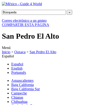
Correo electrónico a un amigo
COMPARTIR ESTA PÁGINA
San Pedro El Alto
Menú
Inicio
>
Oaxaca
>
San Pedro El Alto
Español
Español
English
Português
Aguascalientes
Baja California
Baja California Sur
Campeche
Chiapas
Chihuahua