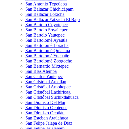
San Antonio Tepetlapa
San Baltazar Chichicápam
San Baltazar Loxicha
San Baltazar Yatzachi El Bajo
San Bartolo Coyotepec
San Bartolo Soyaltepec
San Bartolo Yautepec
San Bartolomé Ayautla
San Bartolomé Loxicha
San Bartolomé Quialana
San Bartolomé Yucuañe
San Bartolomé Zoogocho
San Bernardo Mixtepec
San Blas Atempa
San Carlos Yautepec
San Cristóbal Amatlán
San Cristóbal Amoltepec
San Cristóbal Lachirioag
San Cristóbal Suchixtlahuaca
San Dionisio Del Mar
San Dionisio Ocotepec
San Dionisio Ocotlán
San Esteban Atatlahuca
San Felipe Jalapa de Díaz
San Felipe Tejalapam