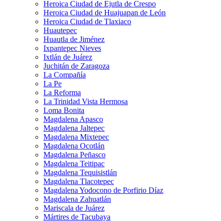
Heroica Ciudad de Ejutla de Crespo
Heroica Ciudad de Huajuapan de León
Heroica Ciudad de Tlaxiaco
Huautepec
Huautla de Jiménez
Ixpantepec Nieves
Ixtlán de Juárez
Juchitán de Zaragoza
La Compañía
La Pe
La Reforma
La Trinidad Vista Hermosa
Loma Bonita
Magdalena Apasco
Magdalena Jaltepec
Magdalena Mixtepec
Magdalena Ocotlán
Magdalena Peñasco
Magdalena Teitipac
Magdalena Tequisistlán
Magdalena Tlacotepec
Magdalena Yodocono de Porfirio Díaz
Magdalena Zahuatlán
Mariscala de Juárez
Mártires de Tacubaya