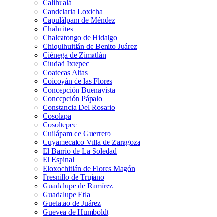
Calihualá
Candelaria Loxicha
Capulálpam de Méndez
Chahuites
Chalcatongo de Hidalgo
Chiquihuitlán de Benito Juárez
Ciénega de Zimatlán
Ciudad Ixtepec
Coatecas Altas
Coicoyán de las Flores
Concepción Buenavista
Concepción Pápalo
Constancia Del Rosario
Cosolapa
Cosoltepec
Cuilápam de Guerrero
Cuyamecalco Villa de Zaragoza
El Barrio de La Soledad
El Espinal
Eloxochitlán de Flores Magón
Fresnillo de Trujano
Guadalupe de Ramírez
Guadalupe Etla
Guelatao de Juárez
Guevea de Humboldt