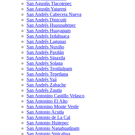
San Agustín Tlacotepec
San Agustín Yatareni
San Andrés Cabecera Nueva
San Andrés Dinicuiti
San Andrés Huaxpaltepec
San Andrés Huayapam
San Andrés Ixtlahuaca
San Andrés Lagunas
San Andrés Nuxiño
San Andrés Paxtlán
San Andrés Sinaxtla
San Andrés Solaga
San Andrés Teotilalpam
San Andrés Tepetlapa
San Andrés Yaá
San Andrés Zabache
San Andrés Zautla
San Antonino Castillo Velasco
San Antonino El Alto
San Antonino Monte Verde
San Antonio Acutla
San Antonio de La Cal
San Antonio Huitepec
San Antonio Nanahuatípam
San Antonio Sinicahua