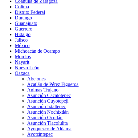
Coahuila de Zaragoza
Colima
Distrito Federal
Durango
Guanajuato
Guerrero
Hidalgo
Jalisco
México
Michoacán de Ocampo
Morelos
Nayarit
Nuevo León
Oaxaca
Abejones
Acatlán de Pérez Figueroa
Animas Trujano
Asunción Cacalotepec
Asunción Cuyotepeji
Asunción Ixtaltepec
Asunción Nochixtlán
Asunción Ocotlán
Asunción Tlacolulita
Ayoquezco de Aldama
Ayotzintepec