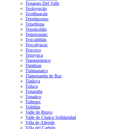
Tenango Del Valle
Teoloyucán
Teotihuacán
Tepetlaoxtoc
Tepetlixpa
Tepotzotlán
Tequixquiac
Texcaltitlán
Texcalyacac
Texcoco
Tezoyuca
Tianguistenco
Timilpan
Tlalmanalco
Tlalnepantla de Baz
Tlatlaya
Toluca
Tonanitla
Tonatico
Tultepec
Tultitlán
Valle de Bravo
Valle de Chalco Solidaridad
Villa de Allende
Villa del Carbón