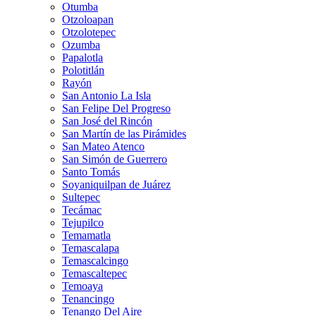
Otumba
Otzoloapan
Otzolotepec
Ozumba
Papalotla
Polotitlán
Rayón
San Antonio La Isla
San Felipe Del Progreso
San José del Rincón
San Martín de las Pirámides
San Mateo Atenco
San Simón de Guerrero
Santo Tomás
Soyaniquilpan de Juárez
Sultepec
Tecámac
Tejupilco
Temamatla
Temascalapa
Temascalcingo
Temascaltepec
Temoaya
Tenancingo
Tenango Del Aire