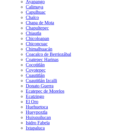
Ayapango
Calimaya
Capulhuac
Chalco
Chapa de Mota
Chapultepec
Chiautla
Chicoloapan
Chiconcuac
Chimalhuacán
Coacalco de Berriozábal
Coatepec Harinas
Cocotitlán
Coyotepec
Cuautitlán
Cuautitlán Izcalli
Donato Guerra
Ecatepec de Morelos
Ecatzingo
El Oro
Huehuetoca
Hueypoxtla
Huixquilucan
Isidro Fabela
Ixtapaluca