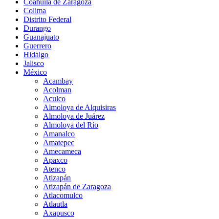
Coahuila de Zaragoza
Colima
Distrito Federal
Durango
Guanajuato
Guerrero
Hidalgo
Jalisco
México
Acambay
Acolman
Aculco
Almoloya de Alquisiras
Almoloya de Juárez
Almoloya del Río
Amanalco
Amatepec
Amecameca
Apaxco
Atenco
Atizapán
Atizapán de Zaragoza
Atlacomulco
Atlautla
Axapusco