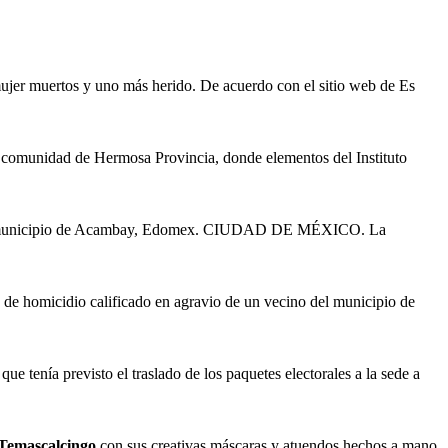
jer muertos y uno más herido. De acuerdo con el sitio web de Es
 la comunidad de Hermosa Provincia, donde elementos del Instituto
cia, municipio de Acambay, Edomex. CIUDAD DE MÉXICO. La
 de homicidio calificado en agravio de un vecino del municipio de
o que tenía previsto el traslado de los paquetes electorales a la sede a
Temascalcingo
con sus creativas máscaras y atuendos hechos a mano