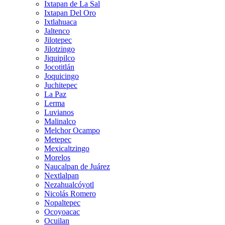
Ixtapan de La Sal
Ixtapan Del Oro
Ixtlahuaca
Jaltenco
Jilotepec
Jilotzingo
Jiquipilco
Jocotitlán
Joquicingo
Juchitepec
La Paz
Lerma
Luvianos
Malinalco
Melchor Ocampo
Metepec
Mexicaltzingo
Morelos
Naucalpan de Juárez
Nextlalpan
Nezahualcóyotl
Nicolás Romero
Nopaltepec
Ocoyoacac
Ocuilan