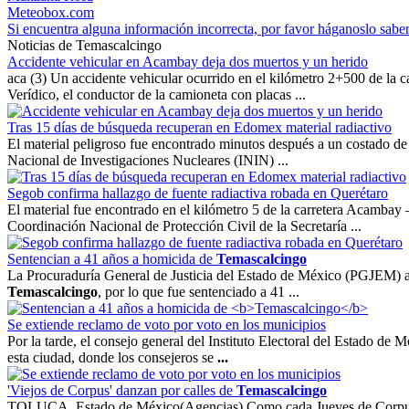
Meteobox.com
Si encuentra alguna información incorrecta, por favor háganoslo sabe
Noticias de Temascalcingo
Accidente vehicular en Acambay deja dos muertos y un herido
aca (3) Un accidente vehicular ocurrido en el kilómetro 2+500 de la 
Verídico, el conductor de la camioneta con placas ...
Tras 15 días de búsqueda recuperan en Edomex material radiactivo
El material peligroso fue encontrado minutos después a un costado de
Nacional de Investigaciones Nucleares (ININ) ...
Segob confirma hallazgo de fuente radiactiva robada en Querétaro
El material fue encontrado en el kilómetro 5 de la carretera Acambay
Coordinación Nacional de Protección Civil de la Secretaría ...
Sentencian a 41 años a homicida de
Temascalcingo
La Procuraduría General de Justicia del Estado de México (PGJEM) acr
Temascalcingo
, por lo que fue sentenciado a 41 ...
Se extiende reclamo de voto por voto en los municipios
Por la tarde, el consejo general del Instituto Electoral del Estado d
esta ciudad, donde los consejeros se
...
'Viejos de Corpus' danzan por calles de
Temascalcingo
TOLUCA, Estado de México(Agencias) Como cada Jueves de Corpus,