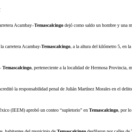
r
carretera Acambay–
Temascalcingo
dejó como saldo un hombre y una mu
 la carretera Acambay-
Temascalcingo
, a la altura del kilómetro 5, en
 –
Temascalcingo
, perteneciente a la localidad de Hermosa Provin
editó la responsabilidad penal de Julián Martínez Morales en el delito
e México (IEEM) aprobó un conteo “supletorio” en
Temascalcingo
, por l
 habitantes del municipio de
Temascalcingo
desfilaron por calles de