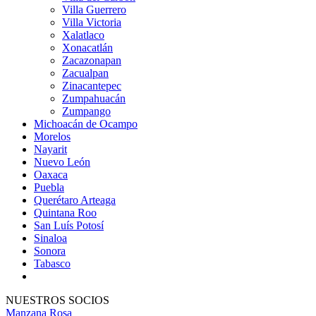
Villa Guerrero
Villa Victoria
Xalatlaco
Xonacatlán
Zacazonapan
Zacualpan
Zinacantepec
Zumpahuacán
Zumpango
Michoacán de Ocampo
Morelos
Nayarit
Nuevo León
Oaxaca
Puebla
Querétaro Arteaga
Quintana Roo
San Luís Potosí
Sinaloa
Sonora
Tabasco
NUESTROS SOCIOS
Manzana Rosa