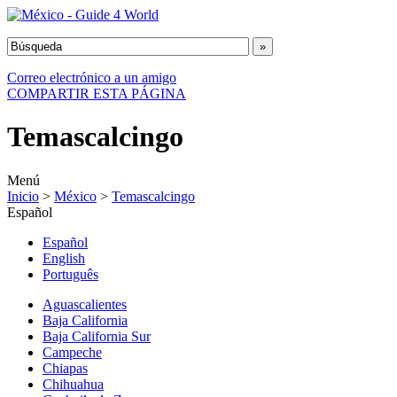
Correo electrónico a un amigo
COMPARTIR ESTA PÁGINA
Temascalcingo
Menú
Inicio
>
México
>
Temascalcingo
Español
Español
English
Português
Aguascalientes
Baja California
Baja California Sur
Campeche
Chiapas
Chihuahua