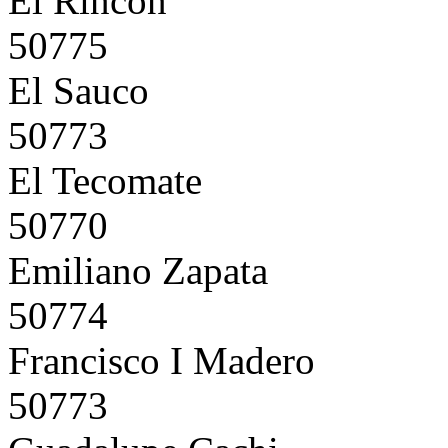
El Rincón
50775
El Sauco
50773
El Tecomate
50770
Emiliano Zapata
50774
Francisco I Madero
50773