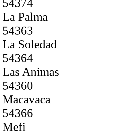
54374
La Palma
54363
La Soledad
54364
Las Animas
54360
Macavaca
54366
Mefi