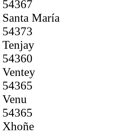
54367
Santa María
54373
Tenjay
54360
Ventey
54365
Venu
54365
Xhoñe