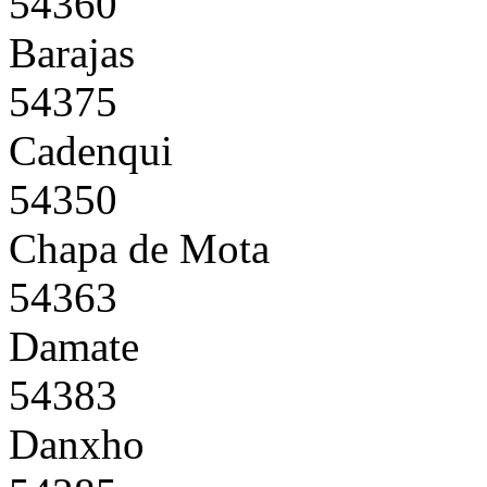
54360
Barajas
54375
Cadenqui
54350
Chapa de Mota
54363
Damate
54383
Danxho