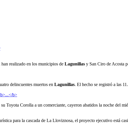
r
l han realizado en los municipios de
Lagunillas
y San Ciro de Acosta pa
cuatro delincuentes muertos en
Lagunillas
. El hecho se registró a las 1
su Toyota Corolla a un comerciante, cayeron abatidos la noche del miér
urística para la cascada de La Lloviznosa, el proyecto ejecutivo está casi