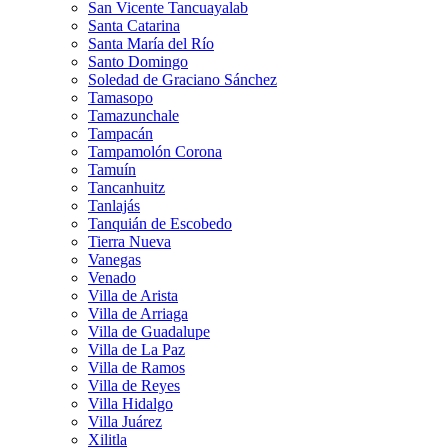
San Vicente Tancuayalab
Santa Catarina
Santa María del Río
Santo Domingo
Soledad de Graciano Sánchez
Tamasopo
Tamazunchale
Tampacán
Tampamolón Corona
Tamuín
Tancanhuitz
Tanlajás
Tanquián de Escobedo
Tierra Nueva
Vanegas
Venado
Villa de Arista
Villa de Arriaga
Villa de Guadalupe
Villa de La Paz
Villa de Ramos
Villa de Reyes
Villa Hidalgo
Villa Juárez
Xilitla