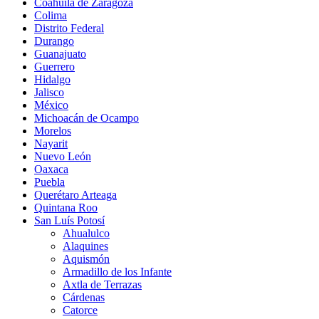
Coahuila de Zaragoza
Colima
Distrito Federal
Durango
Guanajuato
Guerrero
Hidalgo
Jalisco
México
Michoacán de Ocampo
Morelos
Nayarit
Nuevo León
Oaxaca
Puebla
Querétaro Arteaga
Quintana Roo
San Luís Potosí
Ahualulco
Alaquines
Aquismón
Armadillo de los Infante
Axtla de Terrazas
Cárdenas
Catorce