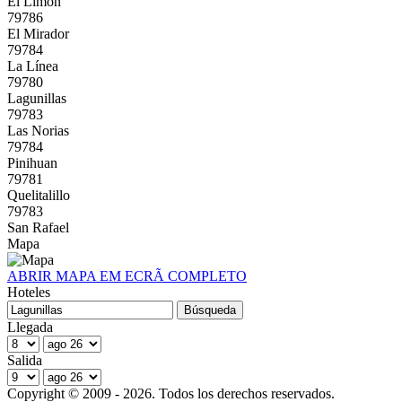
El Limón
79786
El Mirador
79784
La Línea
79780
Lagunillas
79783
Las Norias
79784
Pinihuan
79781
Quelitalillo
79783
San Rafael
Mapa
ABRIR MAPA EM ECRÃ COMPLETO
Hoteles
Llegada
Salida
Copyright © 2009 - 2026. Todos los derechos reservados.