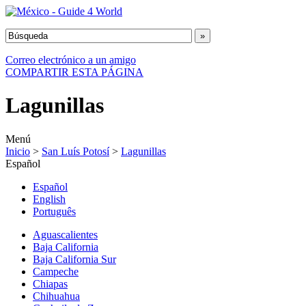
Correo electrónico a un amigo
COMPARTIR ESTA PÁGINA
Lagunillas
Menú
Inicio
>
San Luís Potosí
>
Lagunillas
Español
Español
English
Português
Aguascalientes
Baja California
Baja California Sur
Campeche
Chiapas
Chihuahua