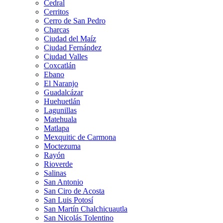
Cedral
Cerritos
Cerro de San Pedro
Charcas
Ciudad del Maíz
Ciudad Fernández
Ciudad Valles
Coxcatlán
Ebano
El Naranjo
Guadalcázar
Huehuetlán
Lagunillas
Matehuala
Matlapa
Mexquitic de Carmona
Moctezuma
Rayón
Rioverde
Salinas
San Antonio
San Ciro de Acosta
San Luis Potosí
San Martín Chalchicuautla
San Nicolás Tolentino