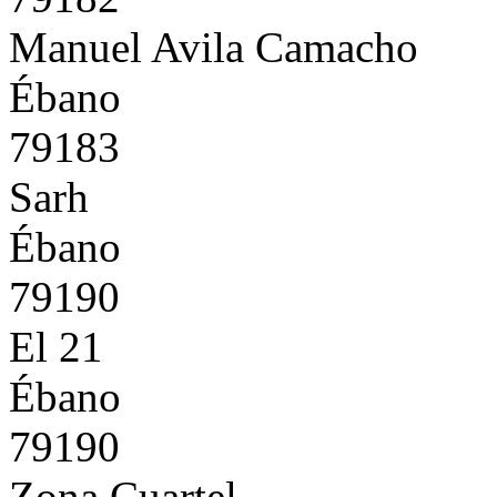
Manuel Avila Camacho
Ébano
79183
Sarh
Ébano
79190
El 21
Ébano
79190
Zona Cuartel