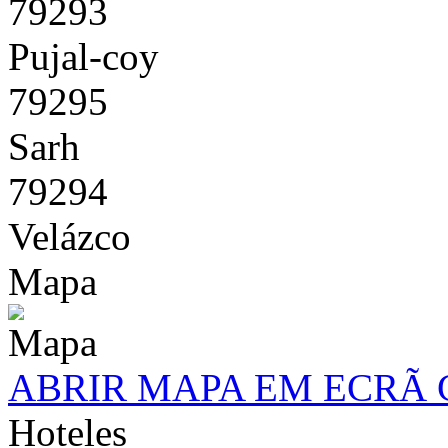
79293
Pujal-coy
79295
Sarh
79294
Velázco
Mapa
ABRIR MAPA EM ECRÃ
Hoteles