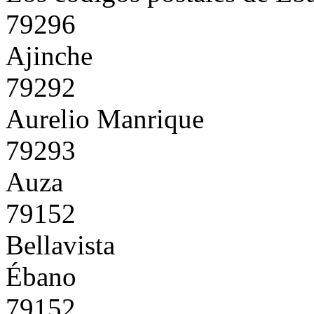
79296
Ajinche
79292
Aurelio Manrique
79293
Auza
79152
Bellavista
Ébano
79152