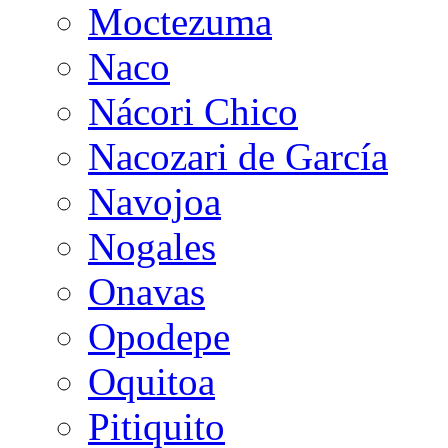
Moctezuma
Naco
Nácori Chico
Nacozari de García
Navojoa
Nogales
Onavas
Opodepe
Oquitoa
Pitiquito