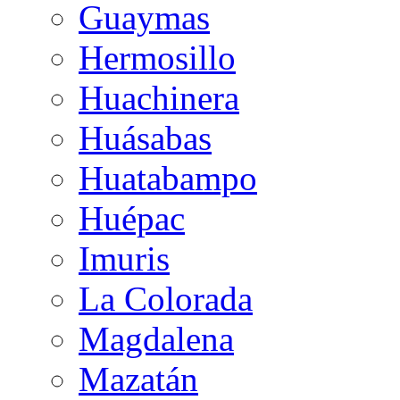
Guaymas
Hermosillo
Huachinera
Huásabas
Huatabampo
Huépac
Imuris
La Colorada
Magdalena
Mazatán