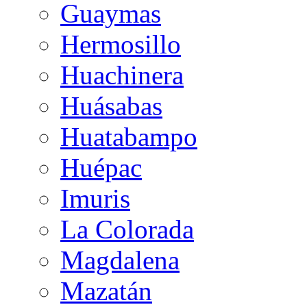
Guaymas
Hermosillo
Huachinera
Huásabas
Huatabampo
Huépac
Imuris
La Colorada
Magdalena
Mazatán