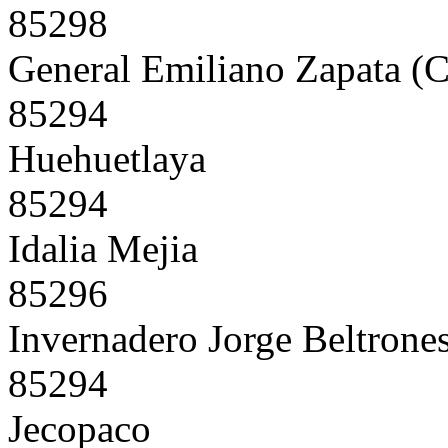
85298
General Emiliano Zapata (
85294
Huehuetlaya
85294
Idalia Mejia
85296
Invernadero Jorge Beltrone
85294
Jecopaco