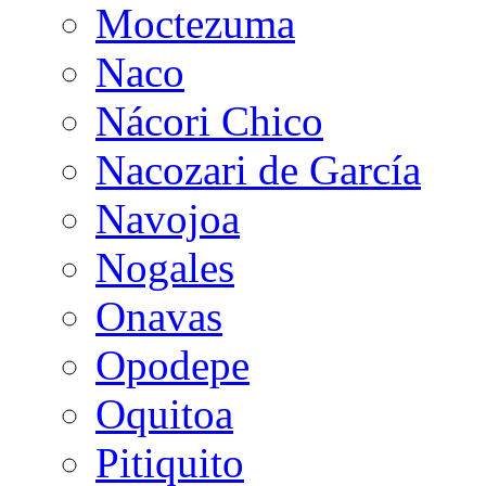
Moctezuma
Naco
Nácori Chico
Nacozari de García
Navojoa
Nogales
Onavas
Opodepe
Oquitoa
Pitiquito