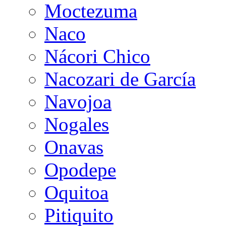
Moctezuma
Naco
Nácori Chico
Nacozari de García
Navojoa
Nogales
Onavas
Opodepe
Oquitoa
Pitiquito