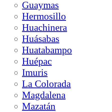
Guaymas
Hermosillo
Huachinera
Huásabas
Huatabampo
Huépac
Imuris
La Colorada
Magdalena
Mazatán