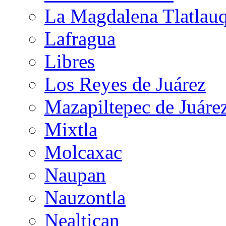
La Magdalena Tlatlauq
Lafragua
Libres
Los Reyes de Juárez
Mazapiltepec de Juáre
Mixtla
Molcaxac
Naupan
Nauzontla
Nealtican