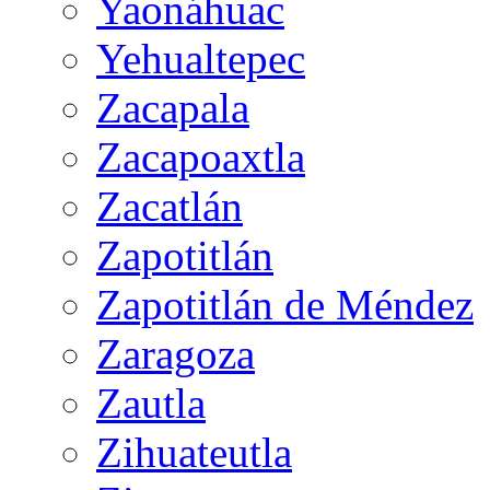
Yaonáhuac
Yehualtepec
Zacapala
Zacapoaxtla
Zacatlán
Zapotitlán
Zapotitlán de Méndez
Zaragoza
Zautla
Zihuateutla