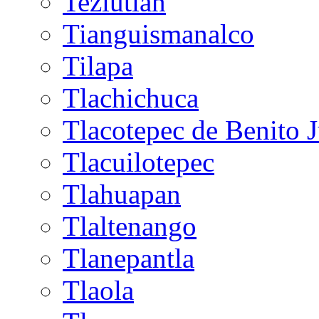
Teziutlán
Tianguismanalco
Tilapa
Tlachichuca
Tlacotepec de Benito 
Tlacuilotepec
Tlahuapan
Tlaltenango
Tlanepantla
Tlaola