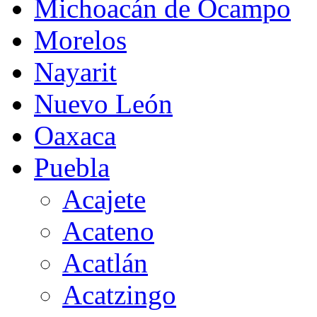
Michoacán de Ocampo
Morelos
Nayarit
Nuevo León
Oaxaca
Puebla
Acajete
Acateno
Acatlán
Acatzingo