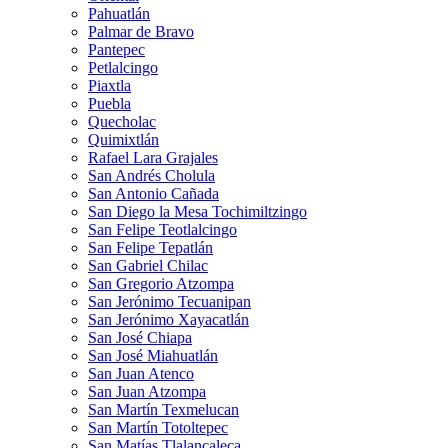
Pahuatlán
Palmar de Bravo
Pantepec
Petlalcingo
Piaxtla
Puebla
Quecholac
Quimixtlán
Rafael Lara Grajales
San Andrés Cholula
San Antonio Cañada
San Diego la Mesa Tochimiltzingo
San Felipe Teotlalcingo
San Felipe Tepatlán
San Gabriel Chilac
San Gregorio Atzompa
San Jerónimo Tecuanipan
San Jerónimo Xayacatlán
San José Chiapa
San José Miahuatlán
San Juan Atenco
San Juan Atzompa
San Martín Texmelucan
San Martín Totoltepec
San Matías Tlalancaleca