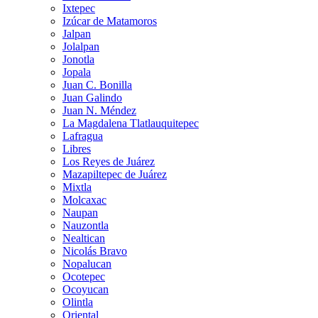
Ixtepec
Izúcar de Matamoros
Jalpan
Jolalpan
Jonotla
Jopala
Juan C. Bonilla
Juan Galindo
Juan N. Méndez
La Magdalena Tlatlauquitepec
Lafragua
Libres
Los Reyes de Juárez
Mazapiltepec de Juárez
Mixtla
Molcaxac
Naupan
Nauzontla
Nealtican
Nicolás Bravo
Nopalucan
Ocotepec
Ocoyucan
Olintla
Oriental