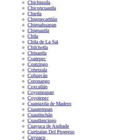
Chichiquila
Chiconcuautla
Chietla
Chigmecatitlán
Chignahuapan
Chignautla
Chila
Chila de La Sal
Chilchotla
Chinantla
Coatepec
Coatzingo
Cohetzala
Cohuecán
Coronango
Coxcatlán
Coyomeapan
Coyotepec
Cuapiaxtla de Madero
Cuautempan
Cuautinchán
Cuautlancingo
Cuayuca de Andrade
Cuetzalan Del Progreso
Cuyoaco