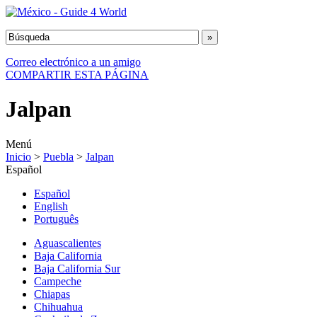
Correo electrónico a un amigo
COMPARTIR ESTA PÁGINA
Jalpan
Menú
Inicio
>
Puebla
>
Jalpan
Español
Español
English
Português
Aguascalientes
Baja California
Baja California Sur
Campeche
Chiapas
Chihuahua