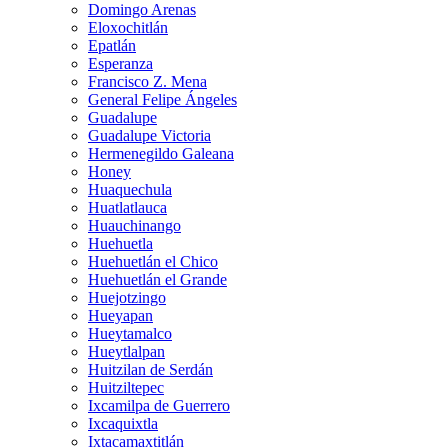
Domingo Arenas
Eloxochitlán
Epatlán
Esperanza
Francisco Z. Mena
General Felipe Ángeles
Guadalupe
Guadalupe Victoria
Hermenegildo Galeana
Honey
Huaquechula
Huatlatlauca
Huauchinango
Huehuetla
Huehuetlán el Chico
Huehuetlán el Grande
Huejotzingo
Hueyapan
Hueytamalco
Hueytlalpan
Huitzilan de Serdán
Huitziltepec
Ixcamilpa de Guerrero
Ixcaquixtla
Ixtacamaxtitlán