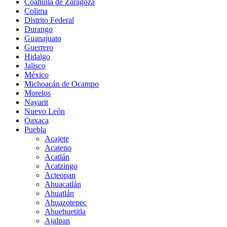
Coahuila de Zaragoza
Colima
Distrito Federal
Durango
Guanajuato
Guerrero
Hidalgo
Jalisco
México
Michoacán de Ocampo
Morelos
Nayarit
Nuevo León
Oaxaca
Puebla
Acajete
Acateno
Acatlán
Acatzingo
Acteopan
Ahuacatlán
Ahuatlán
Ahuazotepec
Ahuehuetitla
Ajalpan