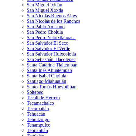
San Miguel Ixitlán
San Miguel Xoxtla
San Nicolás Buenos Aires
San Nicolás de los Ranchos
San Pablo Amicano
San Pedro Cholula
San Pedro Yeloixtlahuaca
San Salvador El Seco
San Salvador El Verde
San Salvador Huixcolotla
San Sebastián Tlacotepec
Santa Catarina Tlaltempan
Santa Inés Ahuatempan
Santa Isabel Cholula
Santiago Miahuatlán
Santo Tomás Hueyotlipan
Soltepec
Tecali de Herrera
Tecamachalco
Tecomatlán
Tehuacán
Tehuitzingo
Tenampulco
Teopantlán
Teotlalco