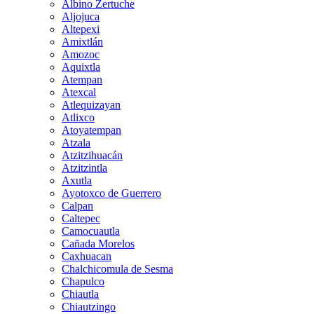
Albino Zertuche
Aljojuca
Altepexi
Amixtlán
Amozoc
Aquixtla
Atempan
Atexcal
Atlequizayan
Atlixco
Atoyatempan
Atzala
Atzitzihuacán
Atzitzintla
Axutla
Ayotoxco de Guerrero
Calpan
Caltepec
Camocuautla
Cañada Morelos
Caxhuacan
Chalchicomula de Sesma
Chapulco
Chiautla
Chiautzingo