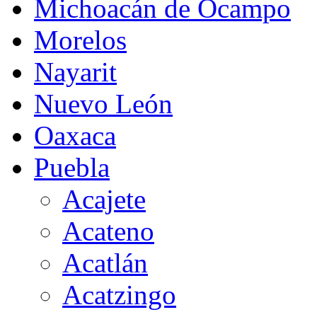
Michoacán de Ocampo
Morelos
Nayarit
Nuevo León
Oaxaca
Puebla
Acajete
Acateno
Acatlán
Acatzingo