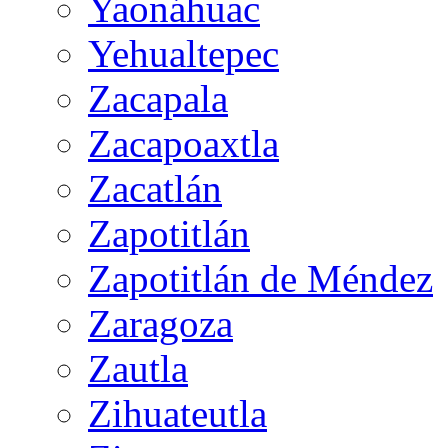
Yaonáhuac
Yehualtepec
Zacapala
Zacapoaxtla
Zacatlán
Zapotitlán
Zapotitlán de Méndez
Zaragoza
Zautla
Zihuateutla