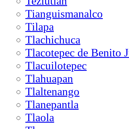
Teziutlán
Tianguismanalco
Tilapa
Tlachichuca
Tlacotepec de Benito 
Tlacuilotepec
Tlahuapan
Tlaltenango
Tlanepantla
Tlaola