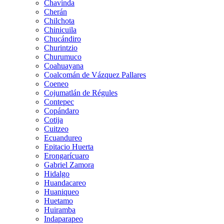
Chavinda
Cherán
Chilchota
Chinicuila
Chucándiro
Churintzio
Churumuco
Coahuayana
Coalcomán de Vázquez Pallares
Coeneo
Cojumatlán de Régules
Contepec
Copándaro
Cotija
Cuitzeo
Ecuandureo
Epitacio Huerta
Erongarícuaro
Gabriel Zamora
Hidalgo
Huandacareo
Huaniqueo
Huetamo
Huiramba
Indaparapeo