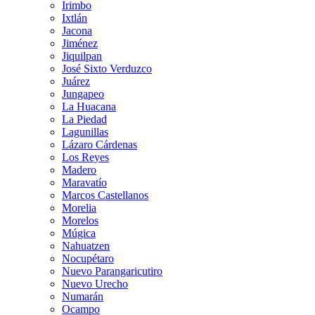
Irimbo
Ixtlán
Jacona
Jiménez
Jiquilpan
José Sixto Verduzco
Juárez
Jungapeo
La Huacana
La Piedad
Lagunillas
Lázaro Cárdenas
Los Reyes
Madero
Maravatío
Marcos Castellanos
Morelia
Morelos
Múgica
Nahuatzen
Nocupétaro
Nuevo Parangaricutiro
Nuevo Urecho
Numarán
Ocampo