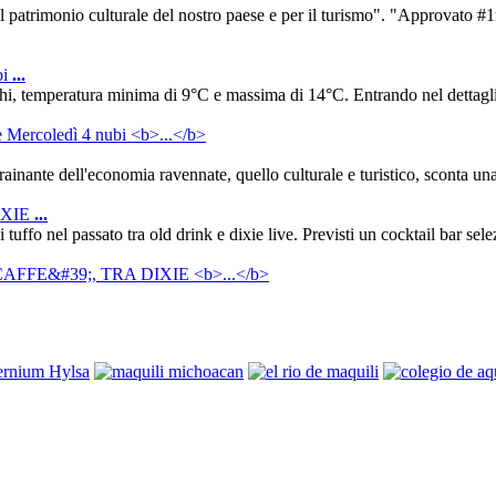
il patrimonio culturale del nostro paese e per il turismo". "Approvato #
bi
...
schi, temperatura minima di 9°C e massima di 14°C. Entrando nel dettagl
inante dell'economia ravennate, quello culturale e turistico, sconta una t
IXIE
...
uffo nel passato tra old drink e dixie live. Previsti un cocktail bar selez