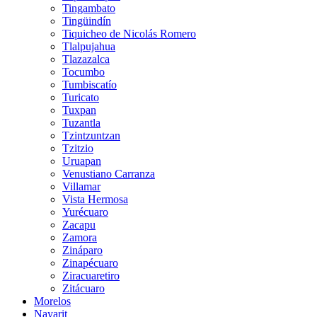
Tingambato
Tingüindín
Tiquicheo de Nicolás Romero
Tlalpujahua
Tlazazalca
Tocumbo
Tumbiscatío
Turicato
Tuxpan
Tuzantla
Tzintzuntzan
Tzitzio
Uruapan
Venustiano Carranza
Villamar
Vista Hermosa
Yurécuaro
Zacapu
Zamora
Zináparo
Zinapécuaro
Ziracuaretiro
Zitácuaro
Morelos
Nayarit