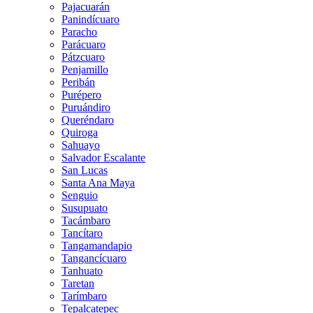
Pajacuarán
Panindícuaro
Paracho
Parácuaro
Pátzcuaro
Penjamillo
Peribán
Purépero
Puruándiro
Queréndaro
Quiroga
Sahuayo
Salvador Escalante
San Lucas
Santa Ana Maya
Senguio
Susupuato
Tacámbaro
Tancítaro
Tangamandapio
Tangancícuaro
Tanhuato
Taretan
Tarímbaro
Tepalcatepec