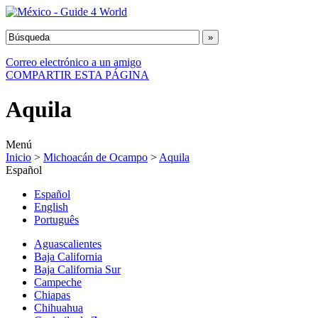
Correo electrónico a un amigo
COMPARTIR ESTA PÁGINA
Aquila
Menú
Inicio
>
Michoacán de Ocampo
>
Aquila
Español
Español
English
Português
Aguascalientes
Baja California
Baja California Sur
Campeche
Chiapas
Chihuahua