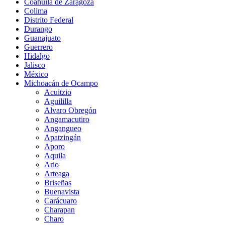
Coahuila de Zaragoza
Colima
Distrito Federal
Durango
Guanajuato
Guerrero
Hidalgo
Jalisco
México
Michoacán de Ocampo
Acuitzio
Aguililla
Alvaro Obregón
Angamacutiro
Angangueo
Apatzingán
Aporo
Aquila
Ario
Arteaga
Briseñas
Buenavista
Carácuaro
Charapan
Charo