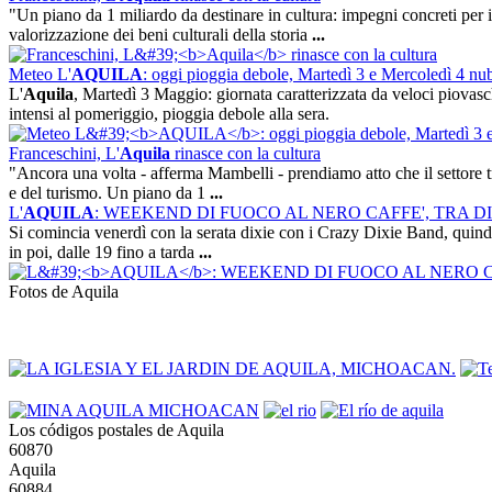
"Un piano da 1 miliardo da destinare in cultura: impegni concreti per 
valorizzazione dei beni culturali della storia
...
Meteo L'
AQUILA
: oggi pioggia debole, Martedì 3 e Mercoledì 4 nu
L'
Aquila
, Martedì 3 Maggio: giornata caratterizzata da veloci piova
intensi al pomeriggio, pioggia debole alla sera.
Franceschini, L'
Aquila
rinasce con la cultura
"Ancora una volta - afferma Mambelli - prendiamo atto che il settore tra
e del turismo. Un piano da 1
...
L'
AQUILA
: WEEKEND DI FUOCO AL NERO CAFFE', TRA D
Si comincia venerdì con la serata dixie con i Crazy Dixie Band, quindi t
in poi, dalle 19 fino a tarda
...
Fotos de Aquila
Los códigos postales de Aquila
60870
Aquila
60884