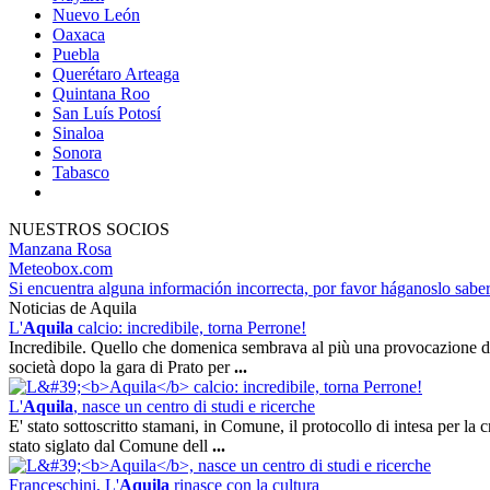
Nuevo León
Oaxaca
Puebla
Querétaro Arteaga
Quintana Roo
San Luís Potosí
Sinaloa
Sonora
Tabasco
NUESTROS SOCIOS
Manzana Rosa
Meteobox.com
Si encuentra alguna información incorrecta, por favor háganoslo sabe
Noticias de Aquila
L'
Aquila
calcio: incredibile, torna Perrone!
Incredibile. Quello che domenica sembrava al più una provocazione dei c
società dopo la gara di Prato per
...
L'
Aquila
, nasce un centro di studi e ricerche
E' stato sottoscritto stamani, in Comune, il protocollo di intesa per la
stato siglato dal Comune dell
...
Franceschini, L'
Aquila
rinasce con la cultura