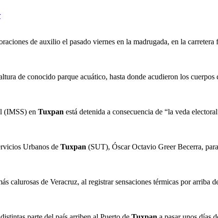
r
oraciones de auxilio el pasado viernes en la madrugada, en la carretera
 altura de conocido parque acuático, hasta donde acudieron los cuerpos
ial (IMSS) en
Tuxpan
está detenida a consecuencia de “la veda electora
ervicios Urbanos de
Tuxpan
(SUT), Óscar Octavio Greer Becerra, para 
s calurosas de Veracruz, al registrar sensaciones térmicas por arriba d
istintas parte del país arriben al Puerto de
Tuxpan
a pasar unos días de