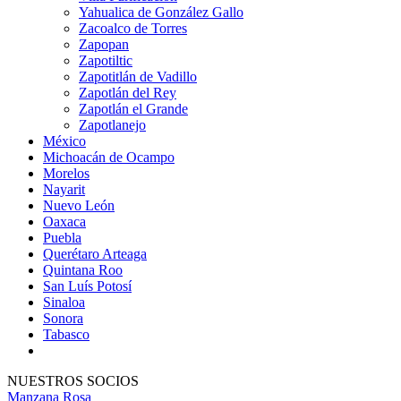
Yahualica de González Gallo
Zacoalco de Torres
Zapopan
Zapotiltic
Zapotitlán de Vadillo
Zapotlán del Rey
Zapotlán el Grande
Zapotlanejo
México
Michoacán de Ocampo
Morelos
Nayarit
Nuevo León
Oaxaca
Puebla
Querétaro Arteaga
Quintana Roo
San Luís Potosí
Sinaloa
Sonora
Tabasco
NUESTROS SOCIOS
Manzana Rosa