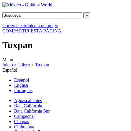
Correo electrónico a un amigo
COMPARTIR ESTA PÁGINA
Tuxpan
Menú
Inicio
>
Jalisco
>
Tuxpan
Español
Español
English
Português
Aguascalientes
Baja California
Baja California Sur
Campeche
Chiapas
Chihuahua