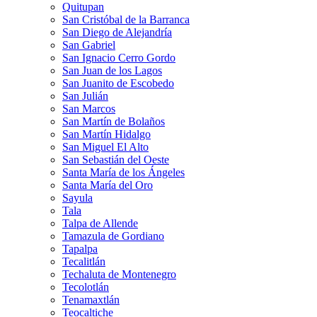
Quitupan
San Cristóbal de la Barranca
San Diego de Alejandría
San Gabriel
San Ignacio Cerro Gordo
San Juan de los Lagos
San Juanito de Escobedo
San Julián
San Marcos
San Martín de Bolaños
San Martín Hidalgo
San Miguel El Alto
San Sebastián del Oeste
Santa María de los Ángeles
Santa María del Oro
Sayula
Tala
Talpa de Allende
Tamazula de Gordiano
Tapalpa
Tecalitlán
Techaluta de Montenegro
Tecolotlán
Tenamaxtlán
Teocaltiche