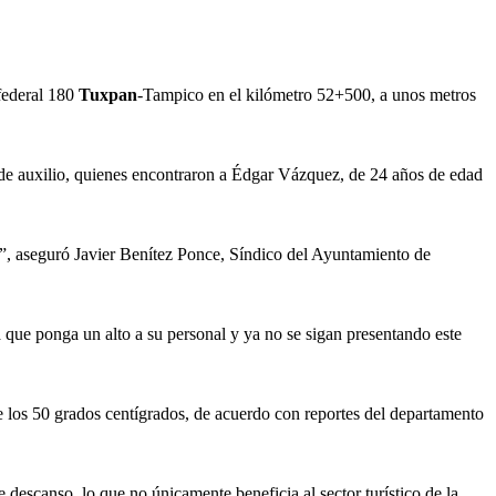
 federal 180
Tuxpan
-Tampico en el kilómetro 52+500, a unos metros
 de auxilio, quienes encontraron a Édgar Vázquez, de 24 años de edad
l”, aseguró Javier Benítez Ponce, Síndico del Ayuntamiento de
que ponga un alto a su personal y ya no se sigan presentando este
e los 50 grados centígrados, de acuerdo con reportes del departamento
 descanso, lo que no únicamente beneficia al sector turístico de la