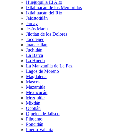
Huejuquilla El Alto
Ixtlahuacán de los Membrillos
Ixtlahuacán del Río
Jalostotitlán
Jamay
Jesús María
Jilotlán de los Dolores
Jocotepec
Juanacatlán
Juchitlán
La Barca
La Huerta
La Manzanilla de La Paz
Lagos de Moreno
Magdalena
Mascota
Mazamitla
Mexticacán
Mezquitic
Mixtlán
Ocotlán
Ojuelos de Jalisco
Pihuamo
Poncitlán
Puerto Vallarta