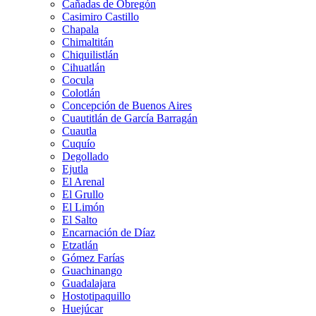
Cañadas de Obregón
Casimiro Castillo
Chapala
Chimaltitán
Chiquilistlán
Cihuatlán
Cocula
Colotlán
Concepción de Buenos Aires
Cuautitlán de García Barragán
Cuautla
Cuquío
Degollado
Ejutla
El Arenal
El Grullo
El Limón
El Salto
Encarnación de Díaz
Etzatlán
Gómez Farías
Guachinango
Guadalajara
Hostotipaquillo
Huejúcar