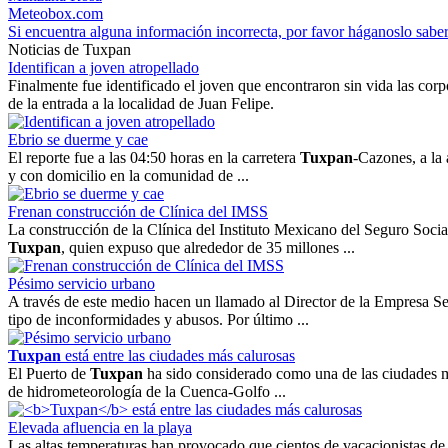
Meteobox.com
Si encuentra alguna información incorrecta, por favor háganoslo sabe
Noticias de Tuxpan
Identifican a joven atropellado
Finalmente fue identificado el joven que encontraron sin vida las corp
de la entrada a la localidad de Juan Felipe.
Ebrio se duerme y cae
El reporte fue a las 04:50 horas en la carretera
Tuxpan
-Cazones, a la
y con domicilio en la comunidad de ...
Frenan construcción de Clínica del IMSS
La construcción de la Clínica del Instituto Mexicano del Seguro Soc
Tuxpan
, quien expuso que alrededor de 35 millones ...
Pésimo servicio urbano
A través de este medio hacen un llamado al Director de la Empresa S
tipo de inconformidades y abusos. Por último ...
Tuxpan
está entre las ciudades más calurosas
El Puerto de
Tuxpan
ha sido considerado como una de las ciudades má
de hidrometeorología de la Cuenca-Golfo ...
Elevada afluencia en la playa
Las altas temperaturas han provocado que cientos de vacacionistas de d