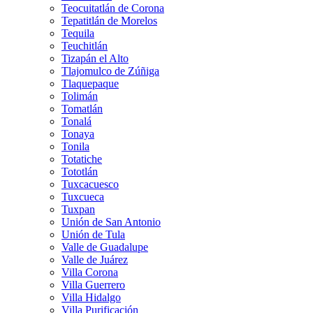
Teocuitatlán de Corona
Tepatitlán de Morelos
Tequila
Teuchitlán
Tizapán el Alto
Tlajomulco de Zúñiga
Tlaquepaque
Tolimán
Tomatlán
Tonalá
Tonaya
Tonila
Totatiche
Tototlán
Tuxcacuesco
Tuxcueca
Tuxpan
Unión de San Antonio
Unión de Tula
Valle de Guadalupe
Valle de Juárez
Villa Corona
Villa Guerrero
Villa Hidalgo
Villa Purificación