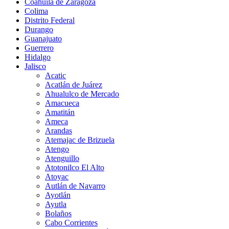
Coahuila de Zaragoza
Colima
Distrito Federal
Durango
Guanajuato
Guerrero
Hidalgo
Jalisco
Acatic
Acatlán de Juárez
Ahualulco de Mercado
Amacueca
Amatitán
Ameca
Arandas
Atemajac de Brizuela
Atengo
Atenguillo
Atotonilco El Alto
Atoyac
Autlán de Navarro
Ayotlán
Ayutla
Bolaños
Cabo Corrientes