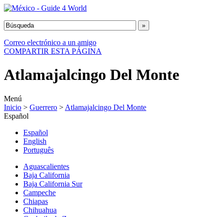
Correo electrónico a un amigo
COMPARTIR ESTA PÁGINA
Atlamajalcingo Del Monte
Menú
Inicio
>
Guerrero
>
Atlamajalcingo Del Monte
Español
Español
English
Português
Aguascalientes
Baja California
Baja California Sur
Campeche
Chiapas
Chihuahua