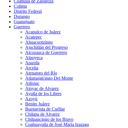
Coahuila de Zaragoza
Colima
Distrito Federal
Durango
Guanajuato
Guerrero
Acapulco de Juárez
Acatepec
Ahuacuotzingo
Ajuchitlán del Progreso
Alcozauca de Guerrero
Alpoyeca
Apaxtla
Arcelia
Atenango del Río
Atlamajalcingo Del Monte
Atlixtac
Atoyac de Alvarez
Ayutla de los Libres
Azoyú
Benito Juárez
Buenavista de Cuéllar
Chilapa de Alvarez
Chilpancingo de los Bravo
Coahuayutla de José María Izazaga