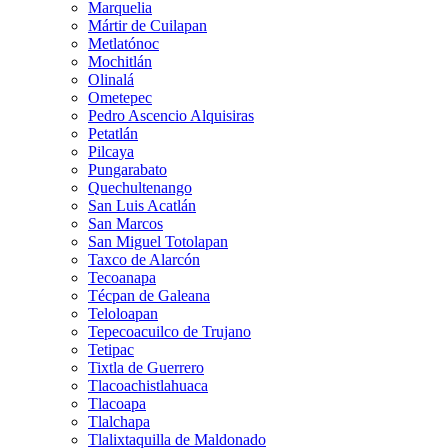
Marquelia
Mártir de Cuilapan
Metlatónoc
Mochitlán
Olinalá
Ometepec
Pedro Ascencio Alquisiras
Petatlán
Pilcaya
Pungarabato
Quechultenango
San Luis Acatlán
San Marcos
San Miguel Totolapan
Taxco de Alarcón
Tecoanapa
Técpan de Galeana
Teloloapan
Tepecoacuilco de Trujano
Tetipac
Tixtla de Guerrero
Tlacoachistlahuaca
Tlacoapa
Tlalchapa
Tlalixtaquilla de Maldonado