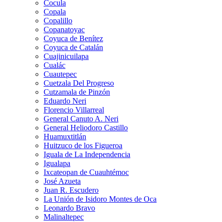
Cocula
Copala
Copalillo
Copanatoyac
Coyuca de Benítez
Coyuca de Catalán
Cuajinicuilapa
Cualác
Cuautepec
Cuetzala Del Progreso
Cutzamala de Pinzón
Eduardo Neri
Florencio Villarreal
General Canuto A. Neri
General Heliodoro Castillo
Huamuxtitlán
Huitzuco de los Figueroa
Iguala de La Independencia
Igualapa
Ixcateopan de Cuauhtémoc
José Azueta
Juan R. Escudero
La Unión de Isidoro Montes de Oca
Leonardo Bravo
Malinaltepec