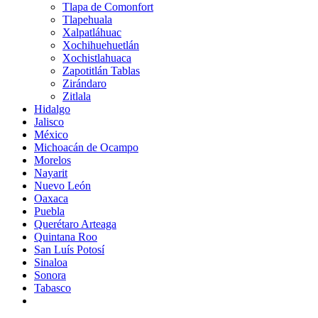
Tlapa de Comonfort
Tlapehuala
Xalpatláhuac
Xochihuehuetlán
Xochistlahuaca
Zapotitlán Tablas
Zirándaro
Zitlala
Hidalgo
Jalisco
México
Michoacán de Ocampo
Morelos
Nayarit
Nuevo León
Oaxaca
Puebla
Querétaro Arteaga
Quintana Roo
San Luís Potosí
Sinaloa
Sonora
Tabasco