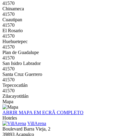
41570
Chinameca
41570
Cuautipan
41570
El Rosario
41570
Huehuetepec
41570
Plan de Guadalupe
41570
San Isidro Labrador
41570
Santa Cruz Guerrero
41570
Tepecocatlán
41570
Zilacayotitlán
Mapa
ABRIR MAPA EM ECRÃ COMPLETO
Hoteles
VillArena
Boulevard Barra Vieja, 2
39893 Acapulco