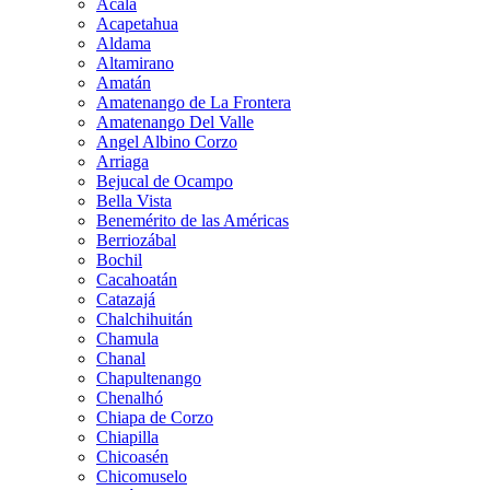
Acala
Acapetahua
Aldama
Altamirano
Amatán
Amatenango de La Frontera
Amatenango Del Valle
Angel Albino Corzo
Arriaga
Bejucal de Ocampo
Bella Vista
Benemérito de las Américas
Berriozábal
Bochil
Cacahoatán
Catazajá
Chalchihuitán
Chamula
Chanal
Chapultenango
Chenalhó
Chiapa de Corzo
Chiapilla
Chicoasén
Chicomuselo