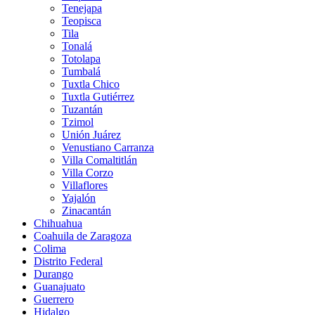
Tenejapa
Teopisca
Tila
Tonalá
Totolapa
Tumbalá
Tuxtla Chico
Tuxtla Gutiérrez
Tuzantán
Tzimol
Unión Juárez
Venustiano Carranza
Villa Comaltitlán
Villa Corzo
Villaflores
Yajalón
Zinacantán
Chihuahua
Coahuila de Zaragoza
Colima
Distrito Federal
Durango
Guanajuato
Guerrero
Hidalgo