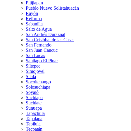
Pijijiapan
Pueblo Nuevo Solistahuacán
Rayón
Reforma
Sabanilla
Salto de Agua
San Andrés Duraznal
San Cristóbal de las Casas
San Fernando
San Juan Cancuc
San Lucas
Santiago El Pinar
Siltepec
Simojovel
Sitalá
Socoltenango
Solosuchiapa
Soyaló
Suchiapa
Suchiate
Sunuapa
Tapachula
Tapalapa
Tapilula
Tecpatán