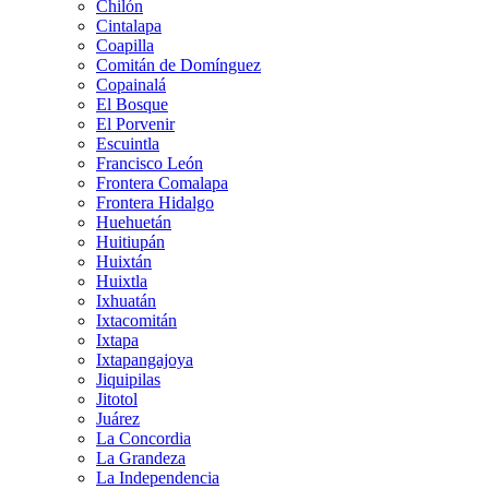
Chilón
Cintalapa
Coapilla
Comitán de Domínguez
Copainalá
El Bosque
El Porvenir
Escuintla
Francisco León
Frontera Comalapa
Frontera Hidalgo
Huehuetán
Huitiupán
Huixtán
Huixtla
Ixhuatán
Ixtacomitán
Ixtapa
Ixtapangajoya
Jiquipilas
Jitotol
Juárez
La Concordia
La Grandeza
La Independencia