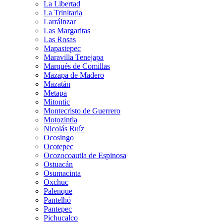
La Libertad
La Trinitaria
Larráinzar
Las Margaritas
Las Rosas
Mapastepec
Maravilla Tenejapa
Marqués de Comillas
Mazapa de Madero
Mazatán
Metapa
Mitontic
Montecristo de Guerrero
Motozintla
Nicolás Ruíz
Ocosingo
Ocotepec
Ocozocoautla de Espinosa
Ostuacán
Osumacinta
Oxchuc
Palenque
Pantelhó
Pantepec
Pichucalco