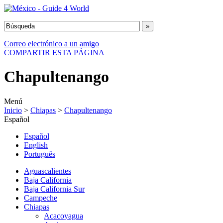
Correo electrónico a un amigo
COMPARTIR ESTA PÁGINA
Chapultenango
Menú
Inicio
>
Chiapas
>
Chapultenango
Español
Español
English
Português
Aguascalientes
Baja California
Baja California Sur
Campeche
Chiapas
Acacoyagua