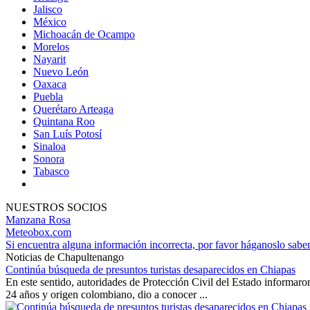
Jalisco
México
Michoacán de Ocampo
Morelos
Nayarit
Nuevo León
Oaxaca
Puebla
Querétaro Arteaga
Quintana Roo
San Luís Potosí
Sinaloa
Sonora
Tabasco
NUESTROS SOCIOS
Manzana Rosa
Meteobox.com
Si encuentra alguna información incorrecta, por favor háganoslo sabe
Noticias de Chapultenango
Continúa búsqueda de presuntos turistas desaparecidos en Chiapas
En este sentido, autoridades de Protección Civil del Estado informaro
24 años y origen colombiano, dio a conocer ...